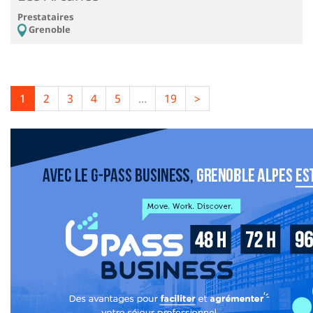
Prestataires
Grenoble
1
2
3
4
5
...
19
>