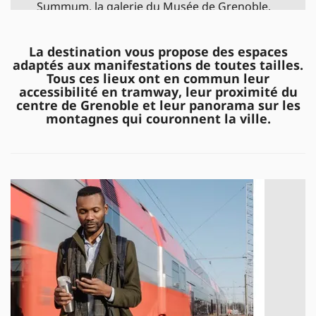
Summum, la galerie du Musée de Grenoble,
le Couvent Sainte-Cécile, les espaces du
Casino d'Uriage, le Château de Sassenage, la
La destination vous propose des espaces
scène de la Belle Électrique...
adaptés aux manifestations de toutes tailles.
Tous ces lieux ont en commun leur
Des
lieux classiques, historiques ou
accessibilité en tramway, leur proximité du
franchement décalés
, dans des décors
centre de Grenoble et leur panorama sur les
variés.
montagnes qui couronnent la ville.