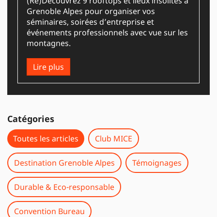
(Re)Découvrez 9 rooftops et lieux insolites à
Grenoble Alpes pour organiser vos
séminaires, soirées d’entreprise et
événements professionnels avec vue sur les
montagnes.
Lire plus
Catégories
Toutes les articles
Club MICE
Destination Grenoble Alpes
Témoignages
Durable & Eco-responsable
Convention Bureau