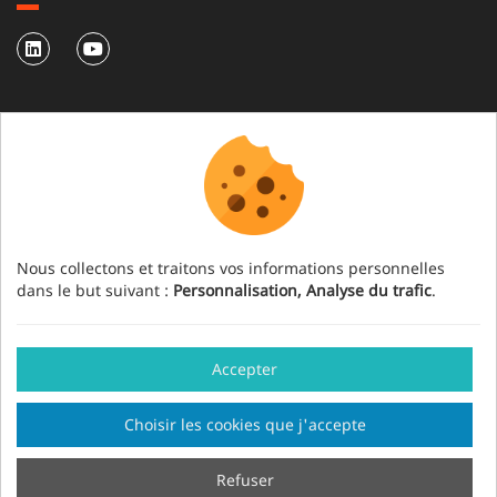
NEWSLETTER
S'abonner à notre newsletter
Nous collectons et traitons vos informations personnelles
dans le but suivant :
Personnalisation, Analyse du trafic
.
Accepter
Mention légale
Crédits
Gestion des cookies
Choisir les cookies que j'accepte
Fait en France par
Sitemap
Refuser