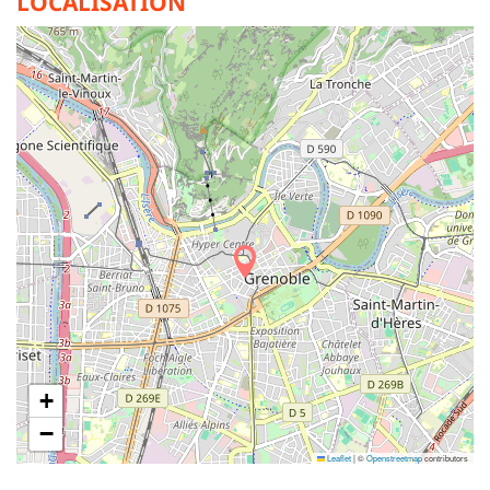
LOCALISATION
+
−
Leaflet
|
©
Openstreetmap
contributors