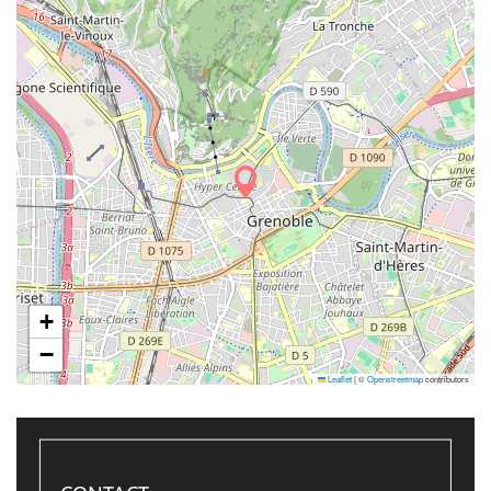
+
−
Leaflet
|
©
Openstreetmap
contributors