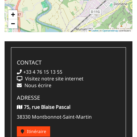
+
−
Leaflet
|
©
Openstreetmap
contributors
CONTACT
+33 4 76 15 13 55
Visitez notre site internet
Nous écrire
ADRESSE
75, rue Blaise Pascal
38330 Montbonnot-Saint-Martin
Itinéraire