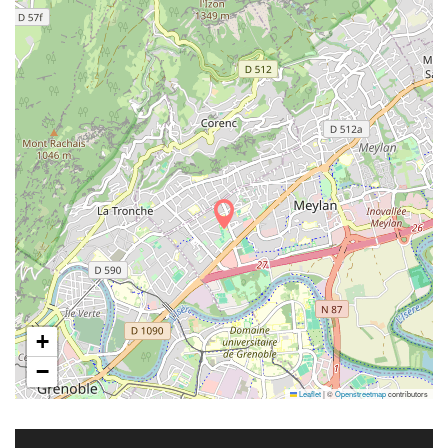
+
−
Leaflet
|
©
Openstreetmap
contributors