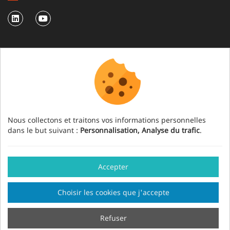
NEWSLETTER
S'abonner à notre newsletter
Nous collectons et traitons vos informations personnelles
dans le but suivant :
Personnalisation, Analyse du trafic
.
Accepter
Mention légale
Crédits
Gestion des cookies
Choisir les cookies que j'accepte
Fait en France par
Sitemap
Refuser